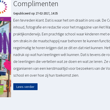
Complimenten
Gepubliceerd op 27-02-2017, 14:35
Een tevreden klant. Dat is waar het om draait in ons vak. De Co
inhoud, fotografie en redactie voor het magazine van Het Wa
praktijkonderwijs. Een prachtige school waar kinderen met e
om straks in de maatschappij naar behoren te kunnen functio
regelmatig te horen krijgen dat ze dit en dat niet kunnen. H
nadruk op wat hun leerlingen wél kunnen. Dat is tevens de ro
de leerlingen die vertellen wat ze doen en wat ze leren. Ze 
organiseren van een kerstmaaltijd voor bezoekers van de V
school en over hoe zij hun toekomst zien.
Lees verder