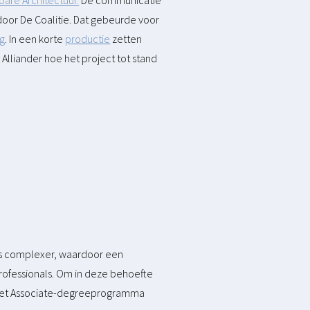
oare Architectuur.
De communicatie
oor De Coalitie. Dat gebeurde voor
ng
. In een korte
productie
zetten
Alliander hoe het project tot stand
ds complexer, waardoor een
professionals. Om in deze behoefte
t het Associate-degreeprogramma