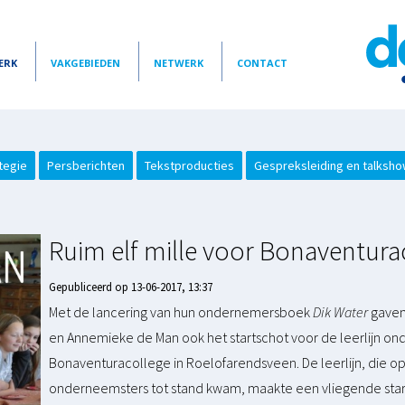
ERK
VAKGEBIEDEN
NETWERK
CONTACT
tegie
Persberichten
Tekstproducties
Gespreksleiding en talksh
Ruim elf mille voor Bonaventura
Gepubliceerd op 13-06-2017, 13:37
Met de lancering van hun ondernemersboek
Dik Water
gaven
en Annemieke de Man ook het startschot voor de leerlijn o
Bonaventuracollege in Roelofarendsveen. De leerlijn, die op i
onderneemsters tot stand kwam, maakte een vliegende start