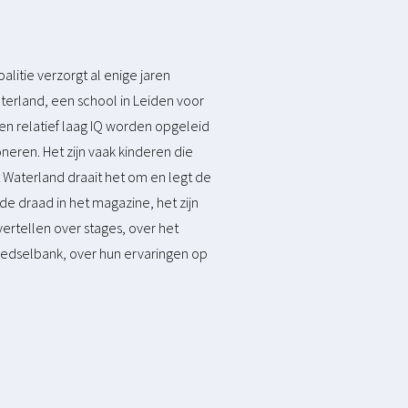
alitie verzorgt al enige jaren
terland, een school in Leiden voor
en relatief laag IQ worden opgeleid
neren. Het zijn vaak kinderen die
et Waterland draait het om en legt de
de draad in het magazine, het zijn
vertellen over stages, over het
oedselbank, over hun ervaringen op