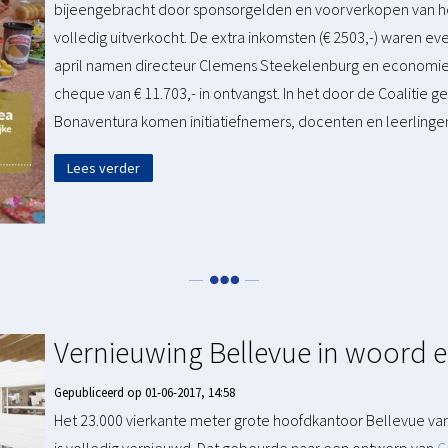
bijeengebracht door sponsorgelden en voorverkopen van he
volledig uitverkocht. De extra inkomsten (€ 2503,-) waren ev
april namen directeur Clemens Steekelenburg en economiele
cheque van € 11.703,- in ontvangst. In het door de Coaliti
Bonaventura komen initiatiefnemers, docenten en leerlinge
Lees verder
Vernieuwing Bellevue in woord 
Gepubliceerd op 01-06-2017, 14:58
Het 23.000 vierkante meter grote hoofdkantoor Bellevue va