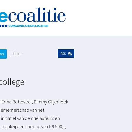
| filter
ows
RSS
college
 Erma Rotteveel, Dimmy Olijerhoek
ndernemerschap van het
nitiatief van de drie auteurs en
 dankzij een cheque van € 9.500,-,