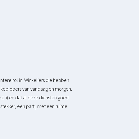
tere rol in. Winkeliers die hebben
 de koplopers van vandaag en morgen.
erken) en dat al deze diensten goed
ilstekker, een partij met een ruime