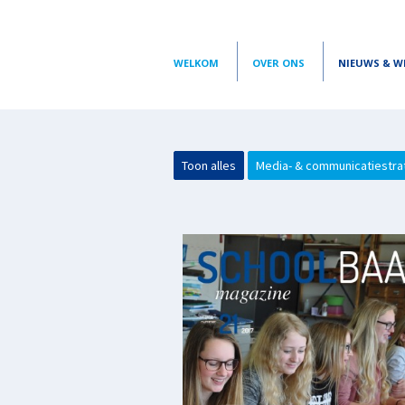
WELKOM
OVER ONS
NIEUWS & W
Toon alles
Media- & communicatiestra