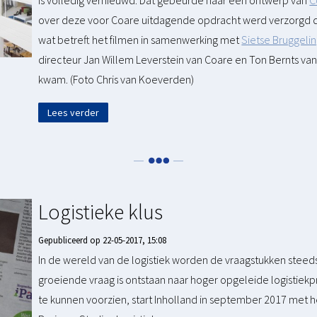
is volledig vernieuwd. Dat gebeurde naar een ontwerp van
C
over deze voor Coare uitdagende opdracht werd verzorgd d
wat betreft het filmen in samenwerking met
Sietse Bruggeli
directeur Jan Willem Leverstein van Coare en Ton Bernts van 
kwam. (Foto Chris van Koeverden)
Lees verder
Logistieke klus
Gepubliceerd op 22-05-2017, 15:08
In de wereld van de logistiek worden de vraagstukken stee
groeiende vraag is ontstaan naar hoger opgeleide logistiek
te kunnen voorzien, start Inholland in september 2017 me