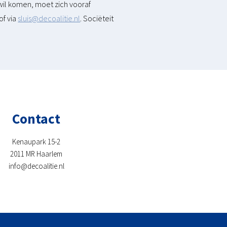
wil komen, moet zich vooraf
of via
sluis@decoalitie.nl
. Sociëteit
Contact
Kenaupark 15-2
2011 MR Haarlem
info@decoalitie.nl