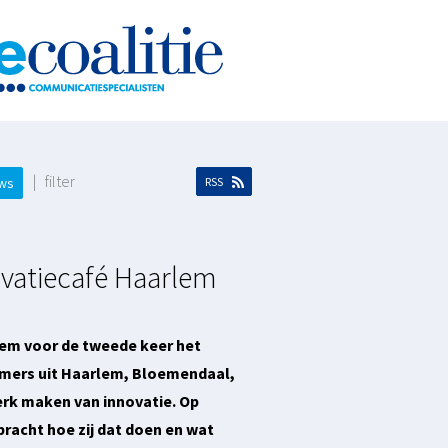
| filter
ows
RSS
ovatiecafé Haarlem
rlem voor de tweede keer het
emers uit Haarlem, Bloemendaal,
rk maken van innovatie. Op
bracht hoe zij dat doen en wat