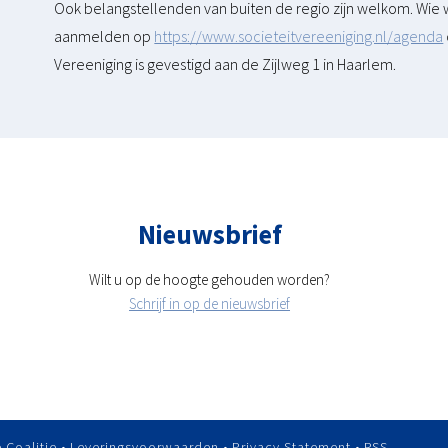
Ook belangstellenden van buiten de regio zijn welkom. Wie 
aanmelden op
https://www.societeitvereeniging.nl/agenda
Vereeniging is gevestigd aan de Zijlweg 1 in Haarlem.
Nieuwsbrief
Wilt u op de hoogte gehouden worden?
Schrijf in op de nieuwsbrief
Coalitie •
Leveringsvoorwaarden
•
Privacy Statement
•
RSS