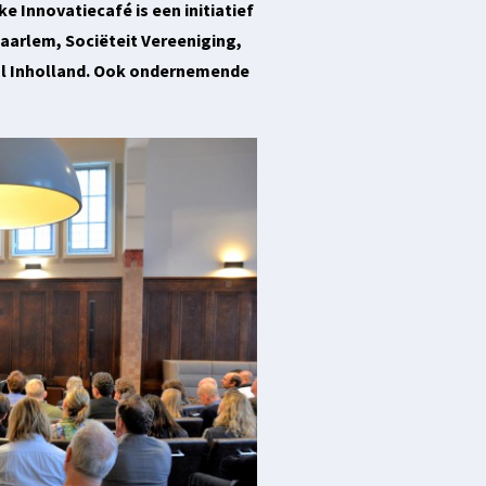
e Innovatiecafé is een initiatief
arlem, Sociëteit Vereeniging,
l Inholland. Ook ondernemende