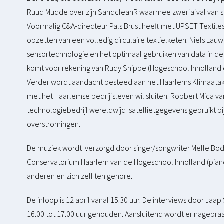
Ruud Mudde over zijn SandcleanR waarmee zwerfafval van s
Voormalig C&A-directeur Pals Brust heeft met UPSET Textil
opzetten van een volledig circulaire textielketen. Niels La
sensortechnologie en het optimaal gebruiken van data in de
komt voor rekening van Rudy Snippe (Hogeschool Inholland e
Verder wordt aandacht besteed aan het Haarlems Klimaat
met het Haarlemse bedrijfsleven wil sluiten. Robbert Mica van
technologiebedrijf wereldwijd satellietgegevens gebruikt bi
overstromingen.
De muziek wordt verzorgd door singer/songwriter Melle Bodda
Conservatorium Haarlem van de Hogeschool Inholland (piano
anderen en zich zelf ten gehore.
De inloop is 12 april vanaf 15.30 uur. De interviews door Jaa
16.00 tot 17.00 uur gehouden. Aansluitend wordt er nagepraat