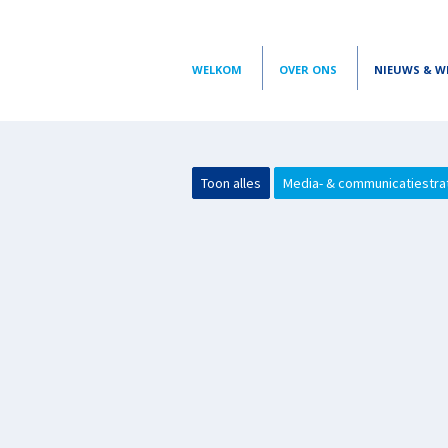
WELKOM
OVER ONS
NIEUWS & W
Toon alles
Media- & communicatiestra