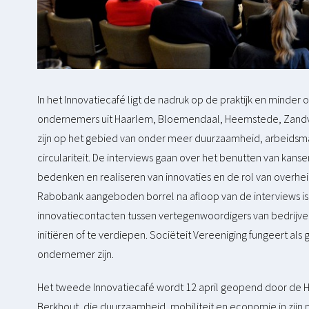
In het Innovatiecafé ligt de nadruk op de praktijk en minde
ondernemers uit Haarlem, Bloemendaal, Heemstede, Zandvoo
zijn op het gebied van onder meer duurzaamheid, arbeidsmar
circulariteit. De interviews gaan over het benutten van kans
bedenken en realiseren van innovaties en de rol van overhe
Rabobank aangeboden borrel na afloop van de interviews 
innovatiecontacten tussen vertegenwoordigers van bedrijve
initiëren of te verdiepen. Sociëteit Vereeniging fungeert a
ondernemer zijn.
Het tweede Innovatiecafé wordt 12 april geopend door de
Berkhout, die duurzaamheid, mobiliteit en economie in zijn p