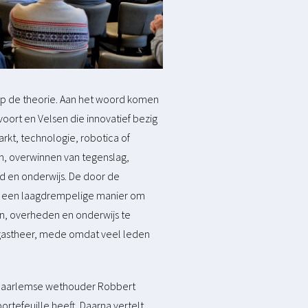
r op de theorie. Aan het woord komen
rt en Velsen die innovatief bezig
kt, technologie, robotica of
en, overwinnen van tegenslag,
id en onderwijs. De door de
is een laagdrempelige manier om
n, overheden en onderwijs te
ls gastheer, mede omdat veel leden
 Haarlemse wethouder Robbert
ortefeuille heeft. Daarna vertelt