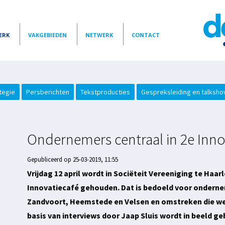
ERK
VAKGEBIEDEN
NETWERK
CONTACT
tegie
Persberichten
Tekstproducties
Gespreksleiding en talksh
Ondernemers centraal in 2e Inn
Gepubliceerd op 25-03-2019, 11:55
Vrijdag 12 april wordt in Sociëteit Vereeniging te Haa
Innovatiecafé gehouden. Dat is bedoeld voor ondern
Zandvoort, Heemstede en Velsen en omstreken die we
basis van interviews door Jaap Sluis wordt in beeld ge