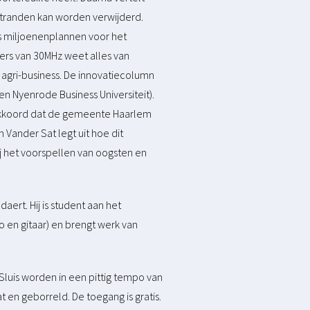
tranden kan worden verwijderd.
es miljoenenplannen voor het
uwers van 30MHz weet alles van
 agri-business. De innovatiecolumn
n Nyenrode Business Universiteit).
akkoord dat de gemeente Haarlem
 Vander Sat legt uit hoe dit
j het voorspellen van oogsten en
ert. Hij is student aan het
 en gitaar) en brengt werk van
p Sluis worden in een pittig tempo van
 en geborreld. De toegang is gratis.