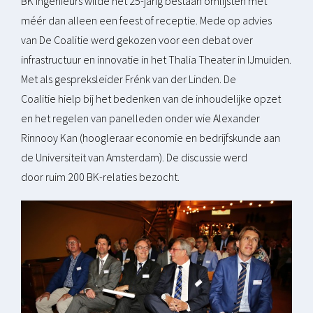
BK ingenieurs wilde het 25-jarig bestaan omlijsten met
méér dan alleen een feest of receptie. Mede op advies
van De Coalitie werd gekozen voor een debat over
infrastructuur en innovatie in het Thalia Theater in IJmuiden.
Met als gespreksleider Frénk van der Linden. De
Coalitie hielp bij het bedenken van de inhoudelijke opzet
en het regelen van panelleden onder wie Alexander
Rinnooy Kan (hoogleraar economie en bedrijfskunde aan
de Universiteit van Amsterdam). De discussie werd
door ruim 200 BK-relaties bezocht.