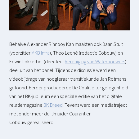
Behalve Alexander Rinnooy Kan maakten ook Daan Stuit
(voorzitter
MKB Infra
), Theo Leoné (redactie Cobouw) en
Edwin Lokkerbol (directeur
Vereniging van Waterbouwers
)
deel uit van het panel. Tijdens de discussie werd een
videobijdrage van hoogleraar transitiekunde Jan Rotmans
getoond. Eerder produceerde De Coalitie ter gelegenheid
van het BK-jubileum een speciale editie van het digitale
relatiemagazine
BK Breed
. Tevens werd een mediatraject
met onder meer de IJmuider Courant en
Cobouw gerealiseerd.