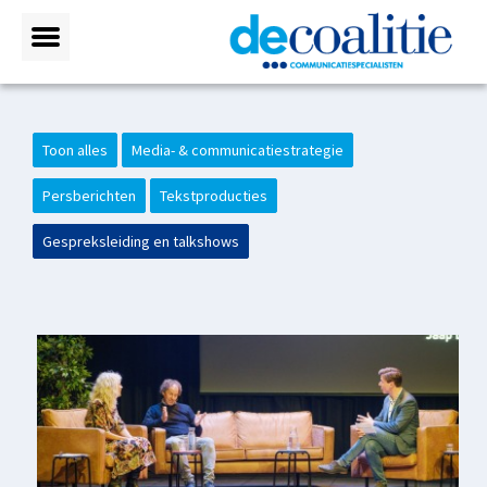
Toon alles
Media- & communicatiestrategie
Persberichten
Tekstproducties
Gespreksleiding en talkshows